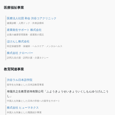
医療福祉事業
医療法人社団 和会 渋谷コアクリニック
健康診断・人間ドック・外来診療科
産業衛生サポート 株式会社
企業の健康管理業務・産業医の受託
ほけんし株式会社
特定保健指導・保健師・ヘルスケア・メンタルヘルス
株式会社 クローバー
訪問入浴介護・訪問介護・介護タクシー
教育関連事業
渋谷ラル日本語学院
留学生を対象とした日本語教育事業
阜陽共之生教育咨询有限公司「ふようきょうせいきょういくしもんゆうげんこう
し」
中国人を対象とした日本の学校への留学をサポート
株式会社 ヒューマネクス
外国人を対象とした職業紹介事業