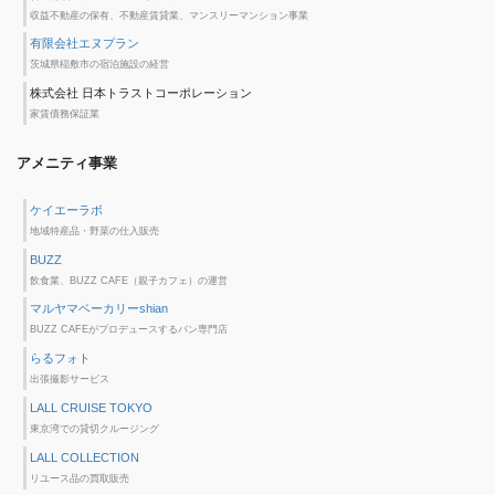
収益不動産の保有、不動産賃貸業、マンスリーマンション事業
有限会社エヌプラン
茨城県稲敷市の宿泊施設の経営
株式会社 日本トラストコーポレーション
家賃債務保証業
アメニティ事業
ケイエーラボ
地域特産品・野菜の仕入販売
BUZZ
飲食業、BUZZ CAFE（親子カフェ）の運営
マルヤマベーカリーshian
BUZZ CAFEがプロデュースするパン専門店
らるフォト
出張撮影サービス
LALL CRUISE TOKYO
東京湾での貸切クルージング
LALL COLLECTION
リユース品の買取販売